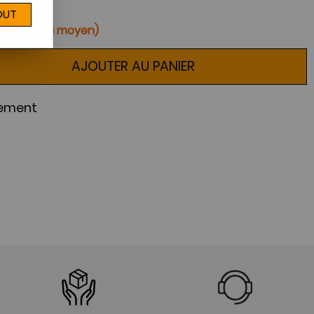
OUT
ines (délai moyen)
AJOUTER AU PANIER
nement