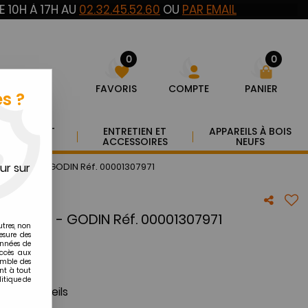
E 10H À 17H AU
02.32.45.52.60
OU
PAR EMAIL
0
0
FAVORIS
COMPTE
PANIER
s ?
YAUTERIE ET
ENTRETIEN ET
APPAREILS À BOIS
UMISTERIE
ACCESSOIRES
NEUFS
ur sur
R. SABAF - GODIN Réf. 00001307971
. SABAF - GODIN Réf. 00001307971
utres, non
esure des
onnées de
accès aux
emble des
nt à tout
litique de
urs appareils