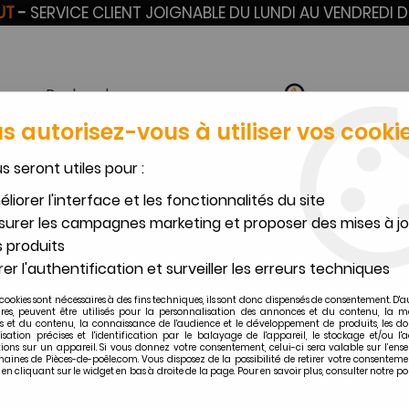
OÛT
-
SERVICE CLIENT JOIGNABLE DU LUNDI AU VENDREDI D
s autorisez-vous à utiliser vos cookie
us seront utiles pour :
VERMICULITE SUR
BOUGIES POÊLES À
TU
CERAM
MESURE
GRANULÉS
F
liorer l'interface et les fonctionnalités du site
urer les campagnes marketing et proposer des mises à jo
>
Toutes les autres pièces détachées GODIN
>
BY PASS 55 ROB. SOUVE
 produits
Godin
er l'authentification et surveiller les erreurs techniques
BY PASS 55 ROB. SOUVER
cookies sont nécessaires à des fins techniques, ils sont donc dispensés de consentement. D'a
ires, peuvent être utilisés pour la personnalisation des annonces et du contenu, la m
11
,
00
€
TTC
 et du contenu, la connaissance de l'audience et le développement de produits, les d
isation précises et l'identification par le balayage de l'appareil, le stockage et/ou l'
ions sur un appareil. Si vous donnez votre consentement, celui-ci sera valable sur l’ens
aines de Pièces-de-poêle.com. Vous disposez de la possibilité de retirer votre consenteme
Réf. :
00001307971-godin
 cliquant sur le widget en bas à droite de la page. Pour en savoir plus, consulter notre po
Pièce compatible avec plusie