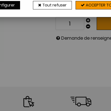
Sur commande
nfigurer
Tout refuser
ACCEPTER T
4 à 8 sema
Demande de renseig