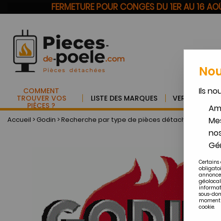
FERMETURE POUR CONGÉS DU 1ER AU 16 A
Nou
Ils no
COMMENT
TROUVER VOS
LISTE DES MARQUES
VERRE VITRO
PIÈCES ?
Amé
Accueil
>
Godin
>
Recherche par type de pièces détachées GODIN
Mes
nos
Gér
Certains 
obligato
annonces
géolocal
informat
sous-dom
moment en
cookie.