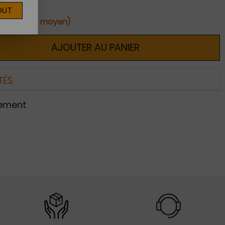
OUT
ines (délai moyen)
AJOUTER AU PANIER
TÉS
nement