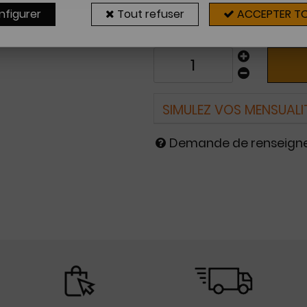
Sur commande
nfigurer
Tout refuser
ACCEPTER T
2 à 4 sema
SIMULEZ VOS MENSUALI
Demande de renseig