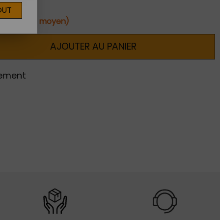
OUT
ines (délai moyen)
AJOUTER AU PANIER
nement