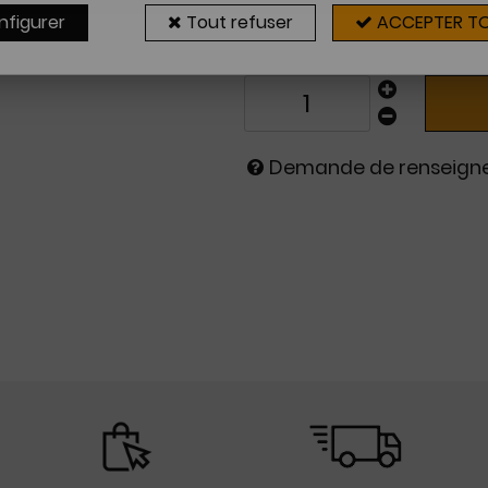
Sur commande
nfigurer
Tout refuser
ACCEPTER T
2 à 4 sema
Demande de renseig