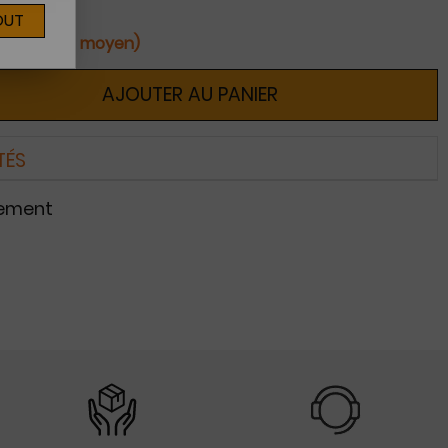
OUT
ines (délai moyen)
AJOUTER AU PANIER
TÉS
nement