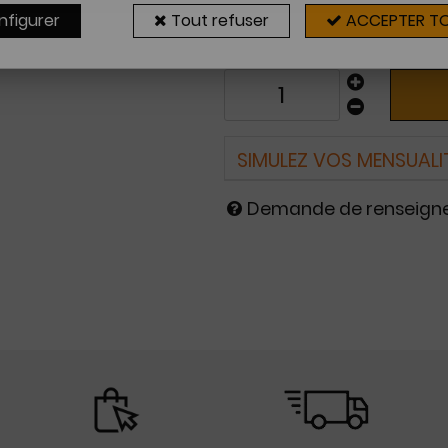
Sur commande
nfigurer
Tout refuser
ACCEPTER T
2 à 4 sema
SIMULEZ VOS MENSUALI
Demande de renseig